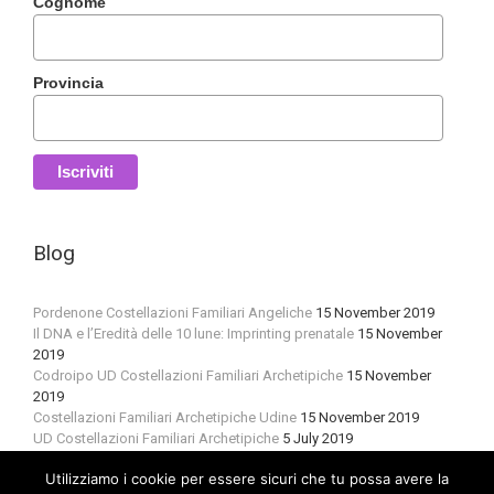
Cognome
Provincia
Blog
Pordenone Costellazioni Familiari Angeliche
15 November 2019
Il DNA e l’Eredità delle 10 lune: Imprinting prenatale
15 November
2019
Codroipo UD Costellazioni Familiari Archetipiche
15 November
2019
Costellazioni Familiari Archetipiche Udine
15 November 2019
UD Costellazioni Familiari Archetipiche
5 July 2019
Utilizziamo i cookie per essere sicuri che tu possa avere la