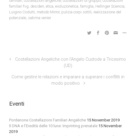
familiari
,
costellazioni angeliche
,
costellazioni di gruppo
,
costellazioni
familiari fvg
,
desideri
,
etica
,
evoluzionetica
,
famiglia
,
Hellinger Sciencia
,
Luigino Codutti
,
metodo Mirror
,
pulizia corpi sottili
,
realizzazione del
potenziale
,
sabrina venier
Costellazioni Angeliche con l’Angelo Custode a Tricesimo
(UD)
Come gestire le relazioni e imparare a superare i conflitti in
modo positivo
Eventi
Pordenone Costellazioni Familiari Angeliche
15 November 2019
Il DNA e l’Eredità delle 10 lune: Imprinting prenatale
15 November
2019