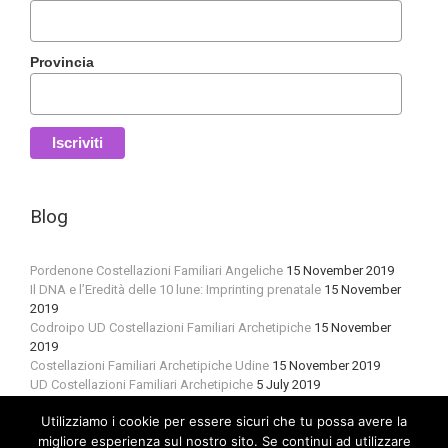
Provincia
Blog
Pordenone Costellazioni Familiari Angeliche
15 November 2019
Il DNA e l’Eredità delle 10 lune: Imprinting prenatale
15 November
2019
Codroipo UD Costellazioni Familiari Archetipiche
15 November
2019
Costellazioni Familiari Archetipiche Udine
15 November 2019
UD Costellazioni Familiari Archetipiche
5 July 2019
Utilizziamo i cookie per essere sicuri che tu possa avere la
migliore esperienza sul nostro sito. Se continui ad utilizzare