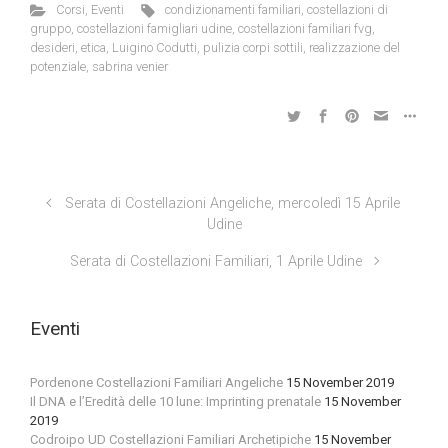
Corsi
,
Eventi
condizionamenti familiari
,
costellazioni di
gruppo
,
costellazioni famigliari udine
,
costellazioni familiari fvg
,
desideri
,
etica
,
Luigino Codutti
,
pulizia corpi sottili
,
realizzazione del
potenziale
,
sabrina venier
Serata di Costellazioni Angeliche, mercoledì 15 Aprile
Udine
Serata di Costellazioni Familiari, 1 Aprile Udine
Eventi
Pordenone Costellazioni Familiari Angeliche
15 November 2019
Il DNA e l’Eredità delle 10 lune: Imprinting prenatale
15 November
2019
Codroipo UD Costellazioni Familiari Archetipiche
15 November