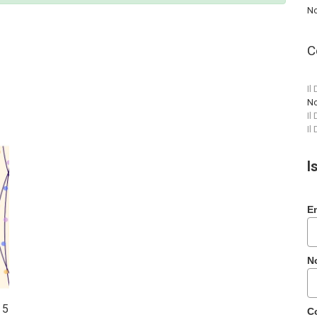
No
C
Il
No
Il
Il
I
E
N
 5
C