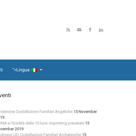
ti
">Lingua:
venti
rdenone Costellazioni Familiari Angeliche
15 November
19
 DNA e l’Eredità delle 10 lune: Imprinting prenatale
15
vember 2019
droipo UD Costellazioni Familiari Archetipiche
15