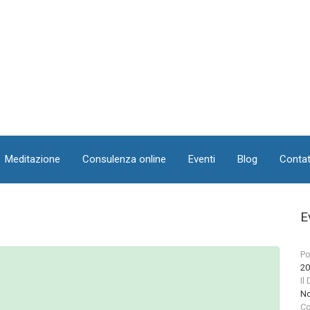
Meditazione
Consulenza online
Eventi
Blog
Contat
E
Po
20
Il
No
Co