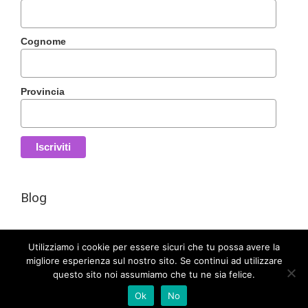
Cognome
Provincia
Blog
Utilizziamo i cookie per essere sicuri che tu possa avere la
migliore esperienza sul nostro sito. Se continui ad utilizzare
questo sito noi assumiamo che tu ne sia felice.
Evolution di Sabrina Venier | P.Iva 02696800305 |
Privacy policy
Ok
No