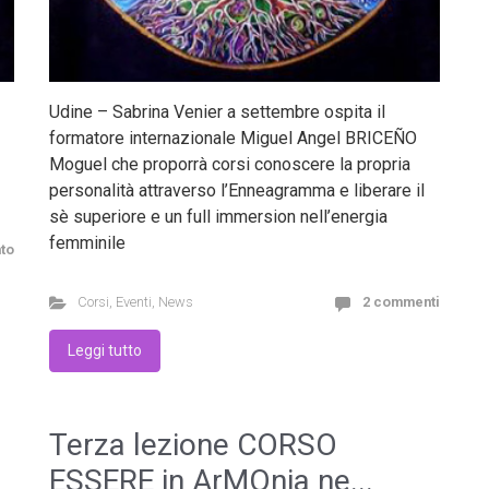
Udine – Sabrina Venier a settembre ospita il
formatore internazionale Miguel Angel BRICEÑO
Moguel che proporrà corsi conoscere la propria
personalità attraverso l’Enneagramma e liberare il
sè superiore e un full immersion nell’energia
femminile
to
Corsi
,
Eventi
,
News
2 commenti
Leggi tutto
Terza lezione CORSO
ESSERE in ArMOnia ne...