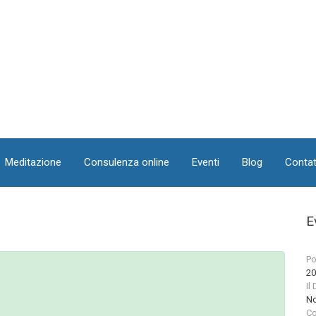
Meditazione
Consulenza online
Eventi
Blog
Contat
E
Po
20
Il
No
Co