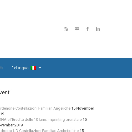
ti
">Lingua:
venti
rdenone Costellazioni Familiari Angeliche
15 November
19
 DNA e l’Eredità delle 10 lune: Imprinting prenatale
15
vember 2019
droipo UD Costellazioni Familiari Archetipiche
15