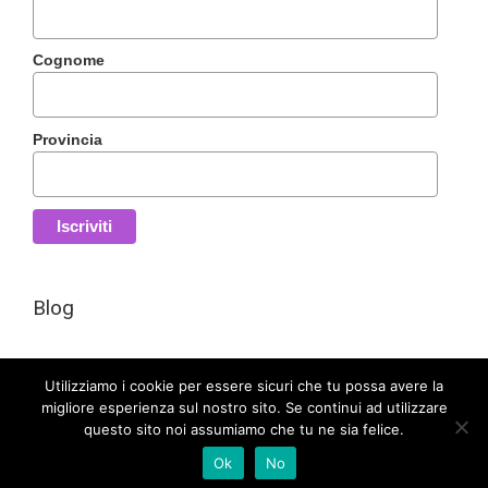
Cognome
Provincia
Blog
Utilizziamo i cookie per essere sicuri che tu possa avere la
migliore esperienza sul nostro sito. Se continui ad utilizzare
questo sito noi assumiamo che tu ne sia felice.
Evolution di Sabrina Venier | P.Iva 02696800305 |
Privacy policy
Ok
No