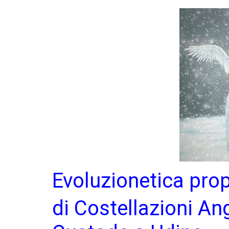
Evol
uzionetica pro
di Costellazioni An