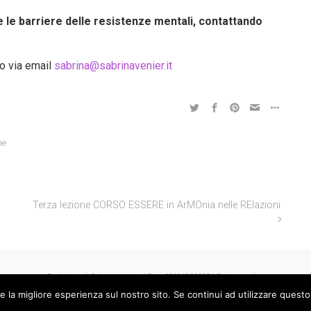
 le barriere delle resistenze mentali, contattando
o via email
sabrina@sabrinavenier.it
ne
Terza lezione CORSO ESSERE in ArMOnia nelle RElazioni
Evolution di Sabrina Venier | P.Iva 02696800305 |
Privacy policy
e la migliore esperienza sul nostro sito. Se continui ad utilizzare questo