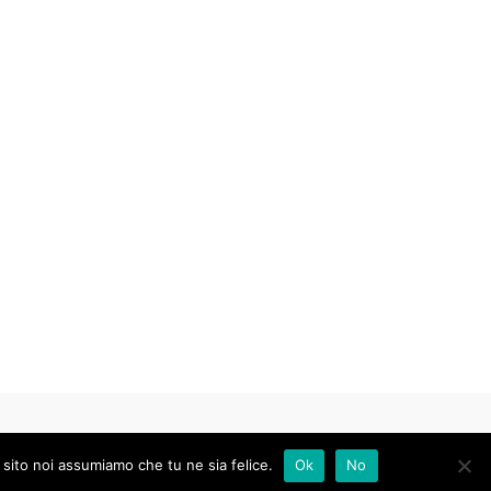
 sito noi assumiamo che tu ne sia felice.
Ok
No