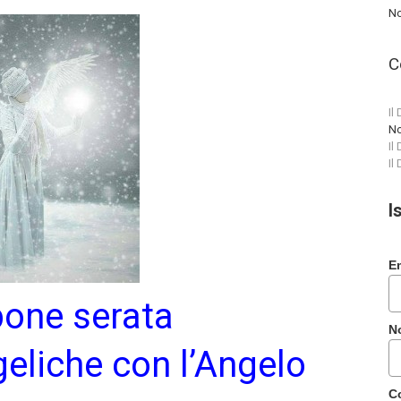
No
C
Il
No
Il
Il
I
E
pone serata
N
geliche con l’Angelo
C