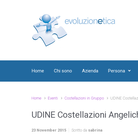
Skip to main content
Home
Chi sono
Azienda
Persona
Home
Eventi
Costellazioni in Gruppo
UDINE Costellaz
UDINE Costellazioni Angelic
23 November 2015
Scritto da
sabrina