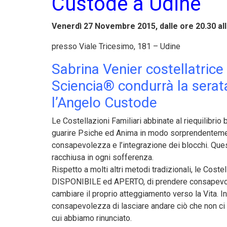
Custode a Udine
Venerdì 27 Novembre 2015, dalle ore 20.30 all
p
resso Viale Tricesimo, 181 – Udine
Sabrina Venier costellatrice
Sciencia® condurrà la serata
l’Angelo Custode
Le Costellazioni Familiari abbinate al riequilibrio 
guarire Psiche ed Anima in modo sorprendentement
consapevolezza e l’integrazione dei blocchi. Ques
racchiusa in ogni sofferenza.
Rispetto a molti altri metodi tradizionali, le Cost
DISPONIBILE ed APERTO, di prendere consapevolez
cambiare il proprio atteggiamento verso la Vita. 
consapevolezza di lasciare andare ciò che non ci 
cui abbiamo rinunciato.