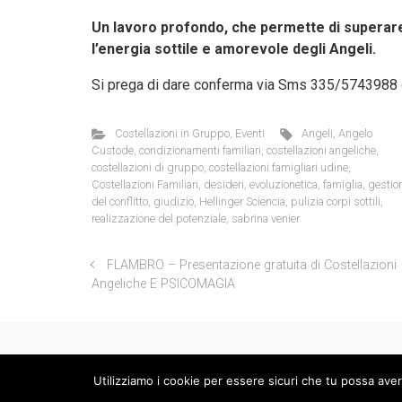
Un lavoro profondo, che permette di superare
l’energia sottile e amorevole degli Angeli.
Si prega di dare conferma via Sms 335/5743988 
Costellazioni in Gruppo
,
Eventi
Angeli
,
Angelo
Custode
,
condizionamenti familiari
,
costellazioni angeliche
,
costellazioni di gruppo
,
costellazioni famigliari udine
,
Costellazioni Familiari
,
desideri
,
evoluzionetica
,
famiglia
,
gestio
del conflitto
,
giudizio
,
Hellinger Sciencia
,
pulizia corpi sottili
,
realizzazione del potenziale
,
sabrina venier
FLAMBRO – Presentazione gratuita di Costellazioni
Angeliche E PSICOMAGIA
Utilizziamo i cookie per essere sicuri che tu possa aver