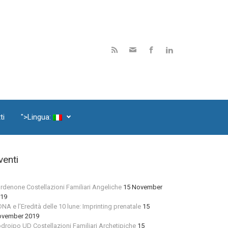
ti
">Lingua:
venti
rdenone Costellazioni Familiari Angeliche
15 November
19
 DNA e l’Eredità delle 10 lune: Imprinting prenatale
15
vember 2019
droipo UD Costellazioni Familiari Archetipiche
15