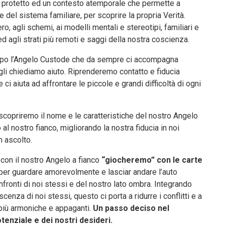
te protetto ed un contesto atemporale che permette a
e del sistema familiare, per scoprire la propria Verità.
o, agli schemi, ai modelli mentali e stereotipi, familiari e
ed agli strati più remoti e saggi della nostra coscienza.
mpo l’Angelo Custode che da sempre ci accompagna
i chiediamo aiuto. Riprenderemo contatto e fiducia
 ci aiuta ad affrontare le piccole e grandi difficoltà di ogni
scopriremo il nome e le caratteristiche del nostro Angelo
l nostro fianco, migliorando la nostra fiducia in noi
n ascolto.
 con il nostro Angelo a fianco
“giocheremo” con le carte
er guardare amorevolmente e lasciar andare l’auto
confronti di noi stessi e del nostro lato ombra. Integrando
enza di noi stessi, questo ci porta a ridurre i conflitti e a
 più armoniche e appaganti.
Un passo deciso nel
enziale e dei nostri desideri.