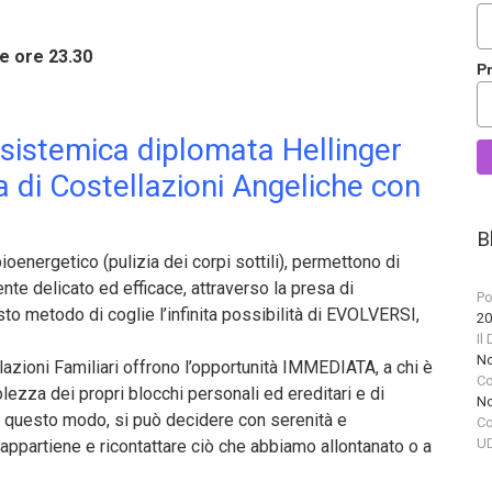
e ore 23.30
P
 sistemica diplomata Hellinger
 di Costellazioni Angeliche con
B
bioenergetico (pulizia dei corpi sottili), permettono di
e delicato ed efficace, attraverso la presa di
Po
to metodo di coglie l’infinita possibilità di EVOLVERSI,
20
Il
No
ellazioni Familiari offrono l’opportunità IMMEDIATA, a chi è
Co
za dei propri blocchi personali ed ereditari e di
No
In questo modo,
si può decidere con serenità e
Co
UD
appartiene e ricontattare ciò che abbiamo allontanato o a