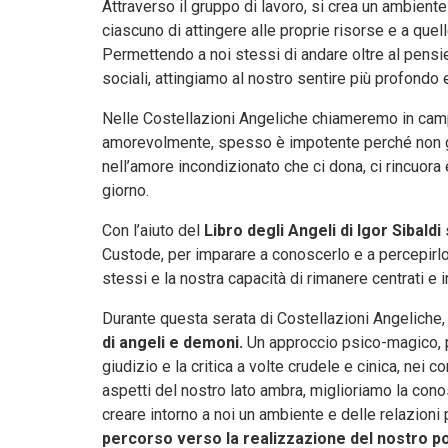
Attraverso il gruppo di lavoro, si crea un ambien
ciascuno di attingere alle proprie risorse e a quell
Permettendo a noi stessi di andare oltre al pensier
sociali, attingiamo al nostro sentire più profondo 
Nelle Costellazioni Angeliche chiameremo in ca
amorevolmente, spesso è impotente perché non gl
nell’amore incondizionato che ci dona, ci rincuora e
giorno.
Con l’aiuto del
Libro degli Angeli di Igor Sibaldi
Custode, per imparare a conoscerlo e a percepirlo a
stessi e la nostra capacità di rimanere centrati e i
Durante questa serata di Costellazioni Angeliche,
di
angeli e demoni.
Un approccio psico-magico, p
giudizio e la critica a volte crudele e cinica, nei 
aspetti del nostro lato ambra, miglioriamo la conosc
creare intorno a noi un ambiente e delle relazioni
percorso verso la realizzazione del nostro pot