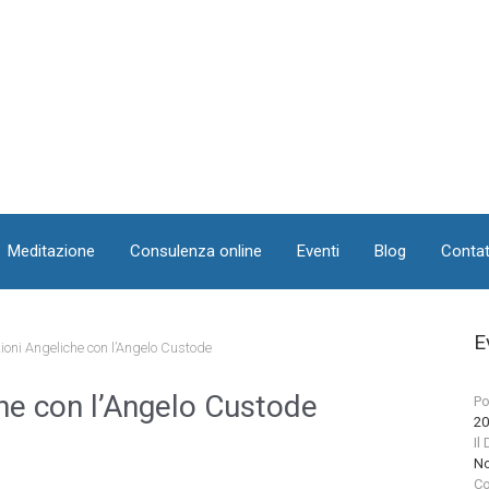
Meditazione
Consulenza online
Eventi
Blog
Contat
E
ioni Angeliche con l’Angelo Custode
he con l’Angelo Custode
Po
20
Il
No
Co