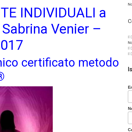
No
UTE INDIVIDUALI a
C
Sabrina Venier –
Il
 2017
No
Il
Il
mico certificato metodo
I
®
E
N
C