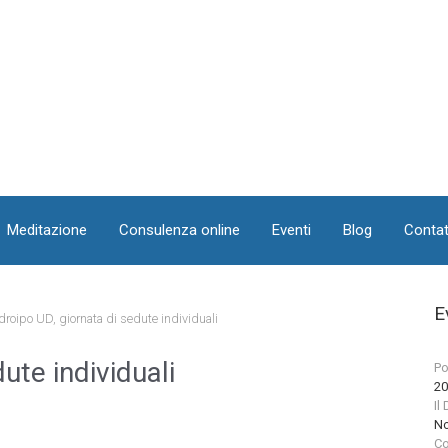
Meditazione
Consulenza online
Eventi
Blog
Contat
E
roipo UD, giornata di sedute individuali
ute individuali
Po
20
Il
No
Co