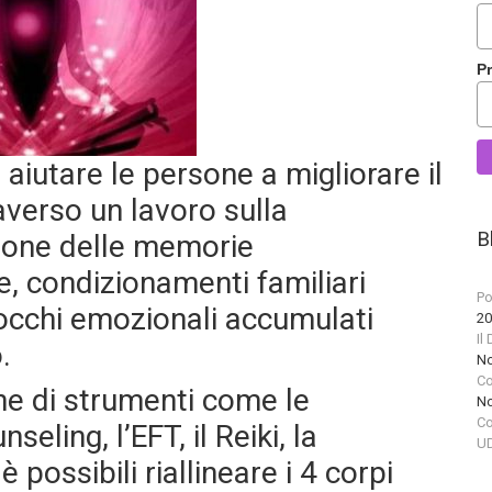
P
aiutare le persone a migliorare il
averso un lavoro sulla
B
zione delle memorie
, condizionamenti familiari
Po
blocchi emozionali accumulati
20
Il
.
No
Co
ne di strumenti come le
No
Co
seling, l’EFT, il Reiki, la
UD
è possibili riallineare i 4 corpi