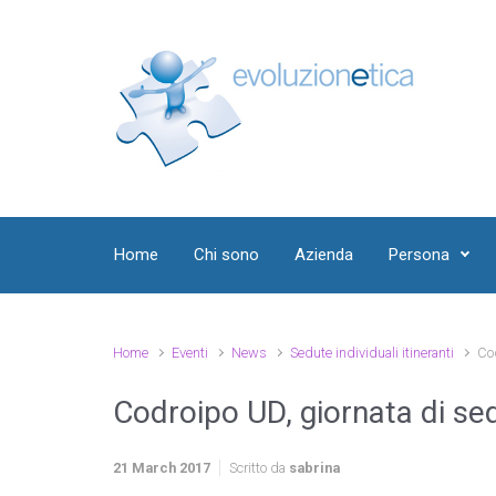
Skip to main content
Home
Chi sono
Azienda
Persona
Home
Eventi
News
Sedute individuali itineranti
Cod
Codroipo UD, giornata di sed
21 March 2017
Scritto da
sabrina