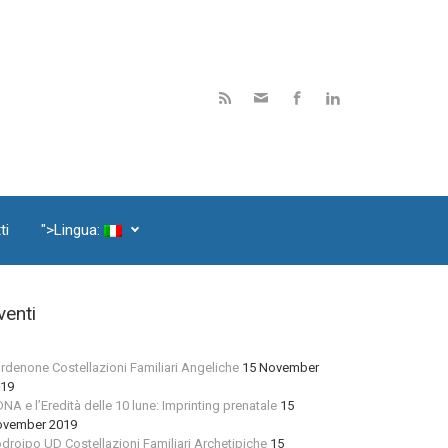
ti
">Lingua:
venti
rdenone Costellazioni Familiari Angeliche
15 November
19
 DNA e l’Eredità delle 10 lune: Imprinting prenatale
15
vember 2019
droipo UD Costellazioni Familiari Archetipiche
15