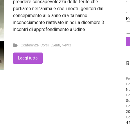
prendere consapevolezza delle ferite che
portiamo nell’anima e che i nostri genitori dal
concepimento al 6 anno di vita hanno
P
inconsciamente riattivato in noi, a dicembre 3
incontri di approfondimento a Udine
Conferenze
,
Corsi
,
Eventi
,
News
Leggi tutto
B
Pr
Co
No
Co
Se
Co
20
Co
4 