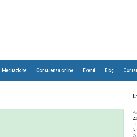
Meditazione
Consulenza online
Eventi
Blog
Contat
E
Po
20
Il
No
Co