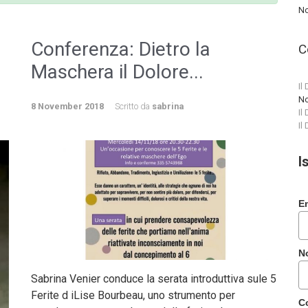
No
Conferenza: Dietro la
C
Maschera il Dolore...
Il
No
8 November 2018
Scritto da
sabrina
Il
Il
I
E
N
Sabrina Venier conduce la serata introduttiva sule 5
Ferite d iLise Bourbeau, uno strumento per
C