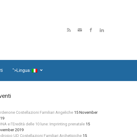
ti
">Lingua:
venti
rdenone Costellazioni Familiari Angeliche
15 November
19
 DNA e l’Eredità delle 10 lune: Imprinting prenatale
15
vember 2019
droipo UD Costellazioni Familiari Archetipiche
15