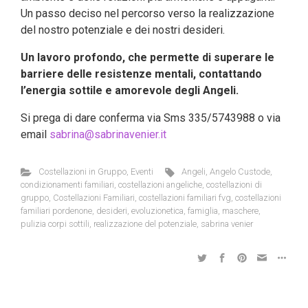
Un passo deciso nel percorso verso la realizzazione
del nostro potenziale e dei nostri desideri.
Un lavoro profondo, che permette di superare le
barriere delle resistenze mentali, contattando
l’energia sottile e amorevole degli Angeli.
Si prega di dare conferma via Sms 335/5743988 o via
email
sabrina@sabrinavenier.it
Costellazioni in Gruppo
,
Eventi
Angeli
,
Angelo Custode
,
condizionamenti familiari
,
costellazioni angeliche
,
costellazioni di
gruppo
,
Costellazioni Familiari
,
costellazioni familiari fvg
,
costellazioni
familiari pordenone
,
desideri
,
evoluzionetica
,
famiglia
,
maschere
,
pulizia corpi sottili
,
realizzazione del potenziale
,
sabrina venier