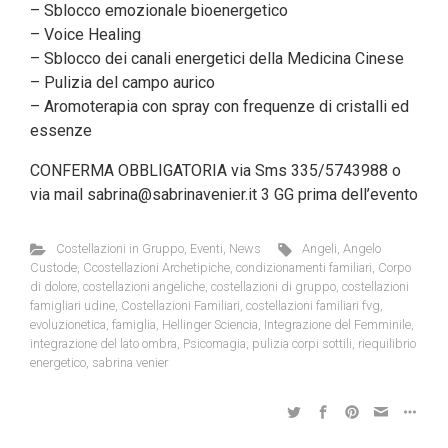
– Sblocco emozionale bioenergetico
– Voice Healing
– Sblocco dei canali energetici della Medicina Cinese
– Pulizia del campo aurico
– Aromoterapia con spray con frequenze di cristalli ed
essenze
CONFERMA OBBLIGATORIA via Sms 335/5743988 o
via mail sabrina@sabrinavenier.it 3 GG prima dell’evento
Costellazioni in Gruppo
,
Eventi
,
News
Angeli
,
Angelo
Custode
,
Ccostellazioni Archetipiche
,
condizionamenti familiari
,
Corpo
di dolore
,
costellazioni angeliche
,
costellazioni di gruppo
,
costellazioni
famigliari udine
,
Costellazioni Familiari
,
costellazioni familiari fvg
,
evoluzionetica
,
famiglia
,
Hellinger Sciencia
,
Integrazione del Femminile
,
integrazione del lato ombra
,
Psicomagia
,
pulizia corpi sottili
,
riequilibrio
energetico
,
sabrina venier