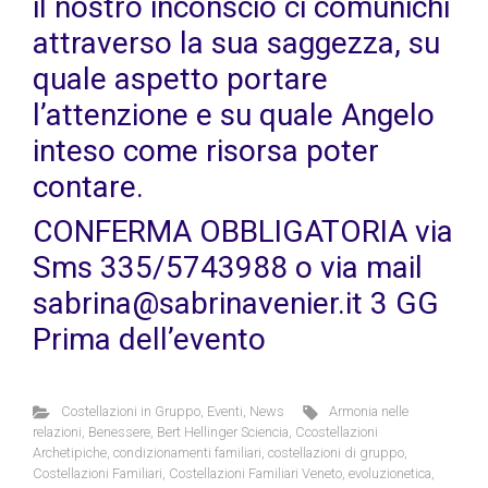
il nostro inconscio ci comunichi
attraverso la sua saggezza, su
quale aspetto portare
l’attenzione e su quale Angelo
inteso come risorsa poter
contare.
CONFERMA OBBLIGATORIA via
Sms 335/5743988 o via mail
sabrina@sabrinavenier.it 3 GG
Prima dell’evento
Costellazioni in Gruppo
,
Eventi
,
News
Armonia nelle
relazioni
,
Benessere
,
Bert Hellinger Sciencia
,
Ccostellazioni
Archetipiche
,
condizionamenti familiari
,
costellazioni di gruppo
,
Costellazioni Familiari
,
Costellazioni Familiari Veneto
,
evoluzionetica
,