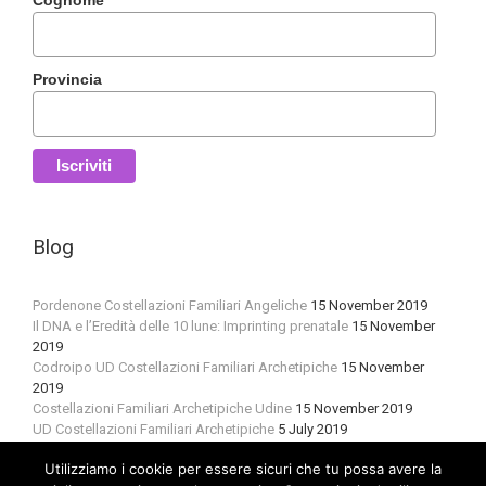
Cognome
Provincia
Blog
Pordenone Costellazioni Familiari Angeliche
15 November 2019
Il DNA e l’Eredità delle 10 lune: Imprinting prenatale
15 November
2019
Codroipo UD Costellazioni Familiari Archetipiche
15 November
2019
Costellazioni Familiari Archetipiche Udine
15 November 2019
UD Costellazioni Familiari Archetipiche
5 July 2019
Utilizziamo i cookie per essere sicuri che tu possa avere la