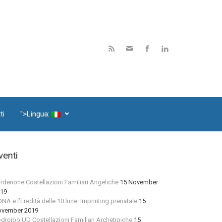
ti
">Lingua:
venti
rdenone Costellazioni Familiari Angeliche
15 November
19
 DNA e l’Eredità delle 10 lune: Imprinting prenatale
15
vember 2019
droipo UD Costellazioni Familiari Archetipiche
15