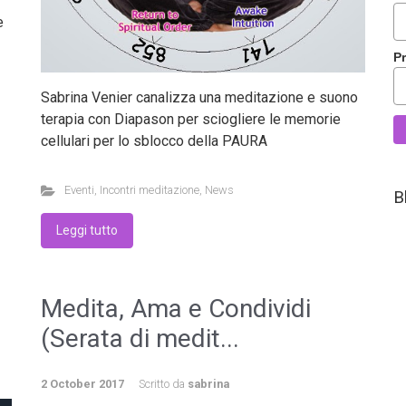
e
P
Sabrina Venier canalizza una meditazione e suono
terapia con Diapason per sciogliere le memorie
cellulari per lo sblocco della PAURA
Eventi
,
Incontri meditazione
,
News
B
Leggi tutto
Medita, Ama e Condividi
(Serata di medit...
2 October 2017
Scritto da
sabrina