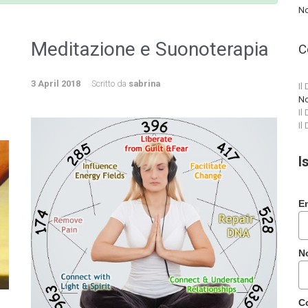
No
Meditazione e Suonoterapia
C
3 April 2018
Scritto da
sabrina
Il
No
Il
Il
I
E
N
C