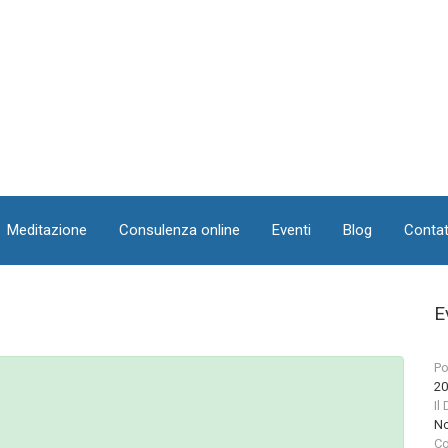
Meditazione
Consulenza online
Eventi
Blog
Contat
E
Po
20
Il
No
Co