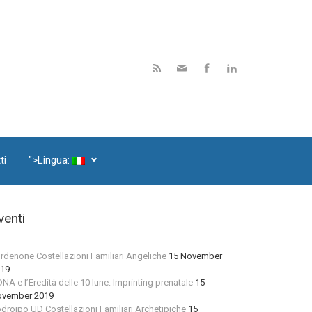
ti
">Lingua:
venti
rdenone Costellazioni Familiari Angeliche
15 November
19
 DNA e l’Eredità delle 10 lune: Imprinting prenatale
15
vember 2019
droipo UD Costellazioni Familiari Archetipiche
15