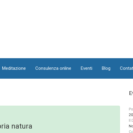
Meditazione
Consulenza online
Eventi
Blog
Contat
E
Po
20
Il
ria natura
No
Co