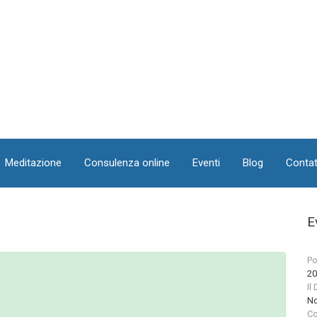
Meditazione
Consulenza online
Eventi
Blog
Contat
E
Po
20
Il
No
Co