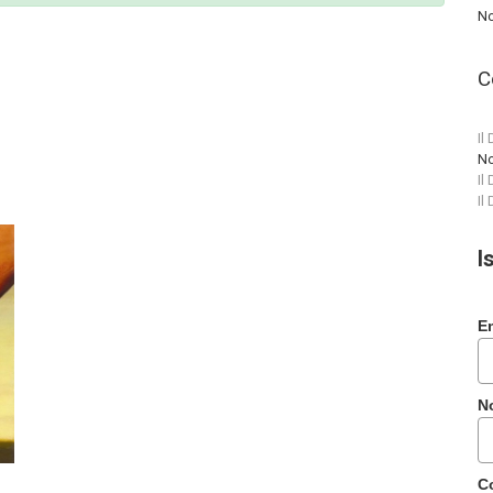
No
C
Il
No
Il
Il
I
E
N
C