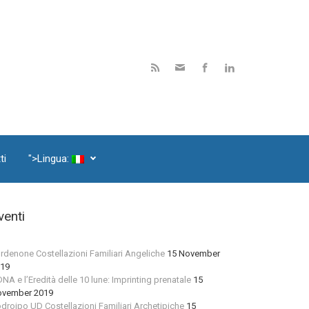
ti
">Lingua:
venti
rdenone Costellazioni Familiari Angeliche
15 November
19
 DNA e l’Eredità delle 10 lune: Imprinting prenatale
15
vember 2019
droipo UD Costellazioni Familiari Archetipiche
15