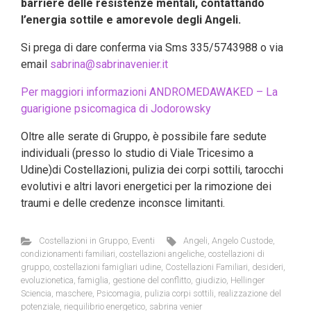
barriere delle resistenze mentali, contattando
l’energia sottile e amorevole degli Angeli.
Si prega di dare conferma via Sms 335/5743988 o via
email
sabrina@sabrinavenier.it
Per maggiori informazioni ANDROMEDAWAKED – La
guarigione psicomagica di Jodorowsky
Oltre alle serate di Gruppo, è possibile fare sedute
individuali (presso lo studio di Viale Tricesimo a
Udine)di Costellazioni, pulizia dei corpi sottili, tarocchi
evolutivi e altri lavori energetici per la rimozione dei
traumi e delle credenze inconsce limitanti.
Costellazioni in Gruppo
,
Eventi
Angeli
,
Angelo Custode
,
condizionamenti familiari
,
costellazioni angeliche
,
costellazioni di
gruppo
,
costellazioni famigliari udine
,
Costellazioni Familiari
,
desideri
,
evoluzionetica
,
famiglia
,
gestione del conflitto
,
giudizio
,
Hellinger
Sciencia
,
maschere
,
Psicomagia
,
pulizia corpi sottili
,
realizzazione del
potenziale
,
riequilibrio energetico
,
sabrina venier