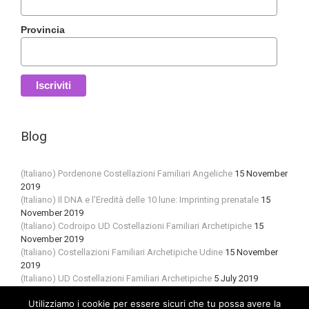
Provincia
Blog
(Italiano) Pordenone Costellazioni Familiari Angeliche
15 November
2019
(Italiano) Il DNA e l’Eredità delle 10 lune: Imprinting prenatale
15
November 2019
(Italiano) Codroipo UD Costellazioni Familiari Archetipiche
15
November 2019
(Italiano) Costellazioni Familiari Archetipiche Udine
15 November
2019
(Italiano) UD Costellazioni Familiari Archetipiche
5 July 2019
Utilizziamo i cookie per essere sicuri che tu possa avere la