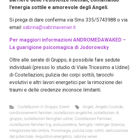
l’energia sottile e amorevole degli Angeli.
Si prega di dare conferma via Sms 335/5743988 o via
email
sabrina@sabrinavenier.it
Per maggiori informazioni ANDROMEDAWAKED –
La guarigione psicomagica di Jodorowsky
Oltre alle serate di Gruppo, è possibile fare sedute
individuali (presso lo studio di Viale Tricesimo a Udine)
di Costellazioni, pulizia dei corpi sottili, tarocchi
evolutivi e altri lavori energetici per la rimozione dei
traumi e delle credenze inconsce limitanti.
Costellazioni in Gruppo
,
Eventi
Angeli
,
Angelo Custode
,
condizionamenti familiari
,
costellazioni angeliche
,
costellazioni di
gruppo
,
costellazioni famigliari udine
,
Costellazioni Familiari
,
costellazioni familiari fvg
,
evoluzionetica
,
famiglia
,
Hellinger Sciencia
,
integrazione lato ombra
,
Psicomagia
,
pulizia corpi sottili
,
realizzazione
del potenziale
,
riequilibrio energetico
,
sabrina venier