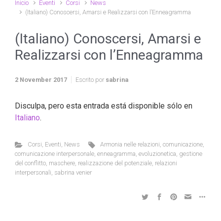
Inicio
Eventi
Corsi
News
(Italiano) Conoscersi, Amarsi e Realizzarsi con l’Enneagramma
(Italiano) Conoscersi, Amarsi e
Realizzarsi con l’Enneagramma
2 November 2017
Escrito por
sabrina
Disculpa, pero esta entrada está disponible sólo en
Italiano
.
Corsi
,
Eventi
,
News
Armonia nelle relazioni
,
comunicazione
,
comunicazione interpersonale
,
enneagramma
,
evoluzionetica
,
gestione
del conflitto
,
maschere
,
realizzazione del potenziale
,
relazioni
interpersonali
,
sabrina venier