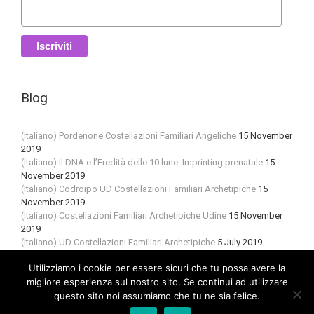
Blog
(Italiano) Pordenone Costellazioni Familiari Angeliche
15 November
2019
(Italiano) Il DNA e l’Eredità delle 10 lune: Imprinting prenatale
15
November 2019
(Italiano) Codroipo UD Costellazioni Familiari Archetipiche
15
November 2019
(Italiano) Costellazioni Familiari Archetipiche Udine
15 November
2019
(Italiano) UD Costellazioni Familiari Archetipiche
5 July 2019
Utilizziamo i cookie per essere sicuri che tu possa avere la
migliore esperienza sul nostro sito. Se continui ad utilizzare
questo sito noi assumiamo che tu ne sia felice.
Evolution di Sabrina Venier | P.Iva 02696800305 |
Privacy policy