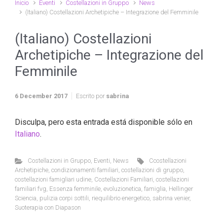
Inicio
Eventi
Costellazioni in Gruppo
News
(Italiano) Costellazioni Archetipiche – Integrazione del Femminile
(Italiano) Costellazioni
Archetipiche – Integrazione del
Femminile
6 December 2017
Escrito por
sabrina
Disculpa, pero esta entrada está disponible sólo en
Italiano
.
Costellazioni in Gruppo
,
Eventi
,
News
Ccostellazioni
Archetipiche
,
condizionamenti familiari
,
costellazioni di gruppo
,
costellazioni famigliari udine
,
Costellazioni Familiari
,
costellazioni
familiari fvg
,
Essenza femminile
,
evoluzionetica
,
famiglia
,
Hellinger
Sciencia
,
pulizia corpi sottili
,
riequilibrio energetico
,
sabrina venier
,
Suoterapia con Diapason