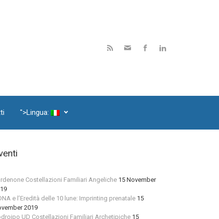
ti
">Lingua:
venti
rdenone Costellazioni Familiari Angeliche
15 November
19
 DNA e l’Eredità delle 10 lune: Imprinting prenatale
15
vember 2019
droipo UD Costellazioni Familiari Archetipiche
15