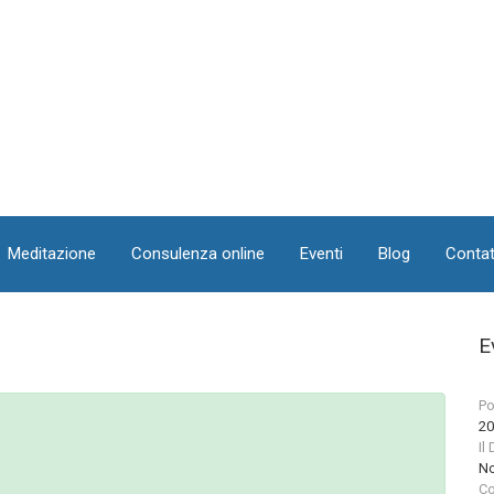
Meditazione
Consulenza online
Eventi
Blog
Contat
E
Po
20
Il
No
Co