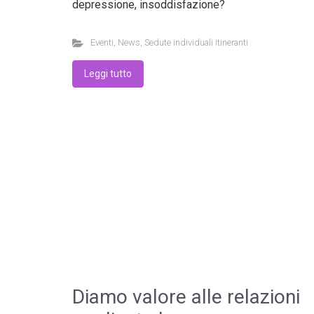
depressione, insoddisfazione?
Eventi
,
News
,
Sedute individuali itineranti
Leggi tutto
Diamo valore alle relazioni