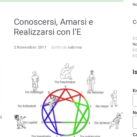
No
Conoscersi, Amarsi e
C
Realizzarsi con l’E
Il
No
2 November 2017
Scritto da
sabrina
Il
Il
I
E
N
i
C